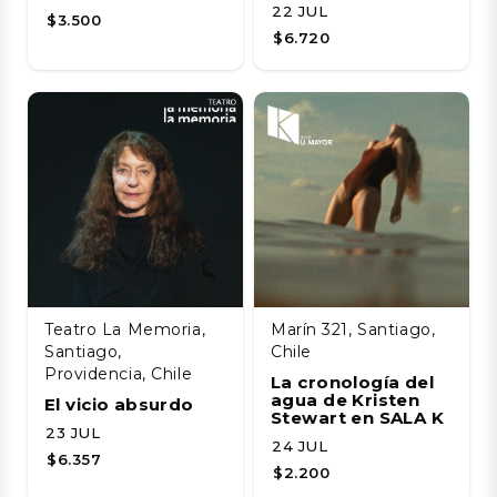
22 JUL
$3.500
$6.720
Teatro La Memoria,
Marín 321, Santiago,
Santiago,
Chile
Providencia, Chile
La cronología del
agua de Kristen
El vicio absurdo
Stewart en SALA K
23 JUL
24 JUL
$6.357
$2.200