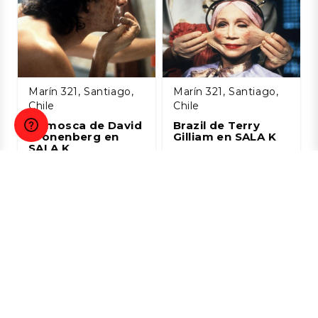
Marín 321, Santiago,
Marín 321, Santiago,
Chile
Chile
La mosca de David
Brazil de Terry
Cronenberg en
Gilliam en SALA K
SALA K
28 JUL
28 JUL
$2.200