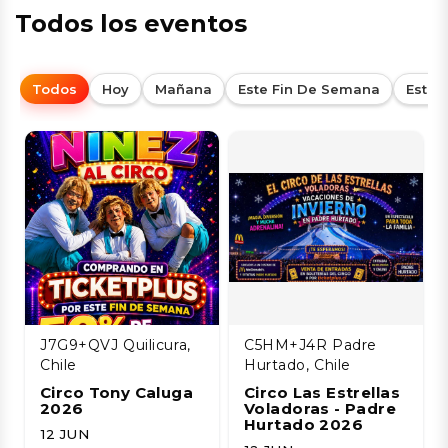
Todos los eventos
Todos
Hoy
Mañana
Este Fin De Semana
Esta
J7G9+QVJ Quilicura,
C5HM+J4R Padre
Chile
Hurtado, Chile
Circo Tony Caluga
Circo Las Estrellas
2026
Voladoras - Padre
Hurtado 2026
12 JUN