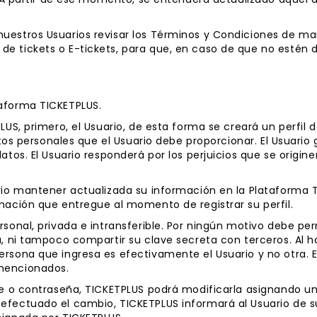
uestros Usuarios revisar los Términos y Condiciones de ma
e tickets o E-tickets, para que, en caso de que no estén 
taforma TICKETPLUS.
LUS, primero, el Usuario, de esta forma se creará un perfil
datos personales que el Usuario debe proporcionar. El Usuario
atos. El Usuario responderá por los perjuicios que se origin
rio mantener actualizada su información en la Plataforma TI
mación que entregue al momento de registrar su perfil.
rsonal, privada e intransferible. Por ningún motivo debe pe
a, ni tampoco compartir su clave secreta con terceros. Al h
ersona que ingresa es efectivamente el Usuario y no otra. 
mencionados.
ve o contraseña, TICKETPLUS podrá modificarla asignando una
efectuado el cambio, TICKETPLUS informará al Usuario de s