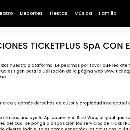
eatro
Deportes
Fiestas
Música
Familia
IONES TICKETPLUS SpA CON 
tilizar nuestra plataforma. Le pedimos por favor que lea a
ales rigen para la utilización de la página web www.ticketp
sma.
 marca y demás derechos de autor y propiedad intelectual
, la cual incluye la Aplicación y el Sitio Web, al igual que
és del cual se ponga a disposición los servicios de TICKET
e diversa índole, tales como espectáculos artísticos, cult