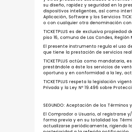
su diseño, rapidez y seguridad en la pr
dispositivos inteligentes, así como inte
Aplicación, Software y los Servicios T
o con cualquier otra denominación con l
TICKETPLUS es de exclusiva propiedad de
piso 16, comuna de Las Condes, Región 
El presente instrumento regula el uso d
que tiene la prestación de servicios re
TICKETPLUS actúa como mandataria, es d
prestándole a éste los servicios de ven
oportuna y en conformidad a la ley, a
TICKETPLUS respeta la legislación vigent
Privada y la Ley Nº 19.496 sobre Protec
SEGUNDO: Aceptación de los Términos y
El Comprador o Usuario, al registrarse y/
forma previa y en su totalidad los Tér
actualizarse periódicamente, rigiendo l
posterioridad a la referida notificaci