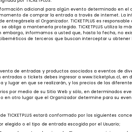
signada por TICKETPLUS.
nformación adicional para algún evento determinado en el q
l momento de comprar la entrada a través de internet. La i
de entregársela al Organizador. TICKETPLUS es responsable
y se obliga a mantenerla protegida. TICKETPLUS utiliza la má
sin embargo, informamos a usted que, hasta la fecha, no e
ernéticos de terceros que buscan interceptar u obtener l
la venta de entradas y productos asociados a eventos de di
s entradas o tickets debes ingresar a www.ticketplus.cl, en
a y lugar en que se realizarán, y los precios de las diferent
rios por medio de su Sitio Web y sólo, en determinados eve
 o en otro lugar que el Organizador determine para su even
s de TICKETPLUS estará conformado por los siguientes conce
r elegido o el tipo de entrada escogida por el Usuario;