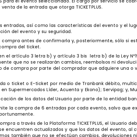
 para el evento seleccionado. El cargo por servicio se cob
 venta de la entrada que otorga TICKETPLUS.
as entradas, así como las características del evento y el lug
ción del evento y su seguridad.
su compra antes de confirmarla y, posteriormente, sólo si es
compra del ticket.
n el artículo 3 letra b) y artículo 3 bis letra b) de la Ley 
nte que no se realizarán cambios, reembolsos ni devolucio
o de compra por parte del comprador que adquiere una o va
 o ticket o E-ticket por medio de Tranbank débito, multica
e en Supermercados Líder, Acuenta y Ekono); Servipag; y, Mul
ficación de los datos del Usuario por parte de la entidad ba
ite la compra de 6 entradas por cada evento, salvo que ex
 oportunamente.
ompra a través de la Plataforma TICKETPLUS, el Usuario d
e encuentren actualizados y que los datos del evento, al cu
mos también que no se efectúan cambios, devoluciones ni 