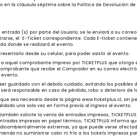
do en la cláusula séptima sobre la Política de Devolución de
entrada (s) por parte del Usuario, se le enviará a su corre
rarse, el E-Ticket correspondiente. Cada E-ticket contiene 
ada donde se realizará el evento.
resentarlo desde su celular, para poder asistir al evento.
” a aquel comprobante impreso por TICKETPLUS que otorga e
omprobante que recibe el Comprador en su correo electrón
 evento.
be ser guardado con el debido cuidado, evitando los posibles
o será responsable en caso de pérdida, robo o deterioro de lo
 que sea necesario desde la página www.ticketplus.cl, sin p
alidado una sola vez en forma previa al ingreso al evento.
también solicite la venta de entradas impresas, TICKETPLUS
 entradas impresas en papel térmico, TICKETPLUS informa q
ioambientalmente extremas, ya que puede verse afectado el 
ienda no suministrar calor ni frío a los tickets impresos pa