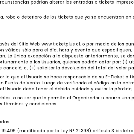
ircunstancias podrían alterar las entradas o tickets impres
da, robo o deterioro de los tickets que ya se encuentran en
ravés del Sitio Web www.ticketplus.cl, o por medio de los pu
on válidos sólo para el día, hora y evento que especifiquen,
an. La única excepción a lo dispuesto anteriormente, se da
tunamente a los Usuarios, quienes podrán optar por: (i) util
nceló; o, (ii) solicitar la devolución del total del valor p
por lo que el Usuario se hace responsable de su E-Ticket o ti
n Punto de Venta. Luego de verificado el código en la entr
, el Usuario debe tener el debido cuidado y evitar la pérdida, 
ables, a no ser que lo permita el Organizador u ocurra una
os términos y condiciones.
adas.
19.496 (modificada por la Ley N° 21.398) artículo 3 bis letr