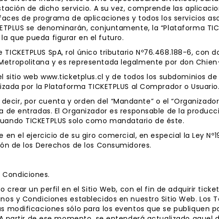
estación de dicho servicio. A su vez, comprende las aplicaci
rfaces de programa de aplicaciones y todos los servicios aso
ICKETPLUS se denominarán, conjuntamente, la “Plataforma TI
a que pueda figurar en el futuro.
 TICKETPLUS SpA, rol único tributario Nº76.468.188-6, con d
Metropolitana y es representada legalmente por don Chien
el sitio web www.ticketplus.cl y de todos los subdominios d
alizada por la Plataforma TICKETPLUS al Comprador o Usuario
ecir, por cuenta y orden del “Mandante” o el “Organizador
ta de entradas. El Organizador es responsable de la produc
ctuando TICKETPLUS solo como mandatario de éste.
e en el ejercicio de su giro comercial, en especial la Ley Nº
ción de los Derechos de los Consumidores.
 Condiciones.
o crear un perfil en el Sitio Web, con el fin de adquirir tic
minos y Condiciones establecidos en nuestro Sitio Web. Los
as modificaciones sólo para los eventos que se publiquen p
ón. A partir de ese momento, se entenderá actualizado aque