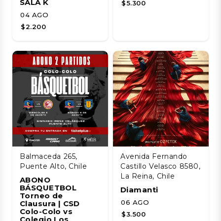
SALA K
$5.300
04 AGO
$2.200
Balmaceda 265,
Avenida Fernando
Puente Alto, Chile
Castillo Velasco 8580,
La Reina, Chile
ABONO
BÁSQUETBOL
Diamanti
Torneo de
06 AGO
Clausura | CSD
Colo-Colo vs
$3.500
Colegio Los