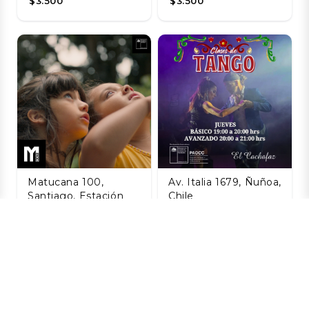
$3.500
$3.500
Matucana 100,
Av. Italia 1679, Ñuñoa,
Santiago, Estación
Chile
Central, Santiago,
Taller de Tango
Chile
Agosto
La Naturaleza de
06 AGO
las Cosas
$8.800
Invisibles
06 AGO
$3.200