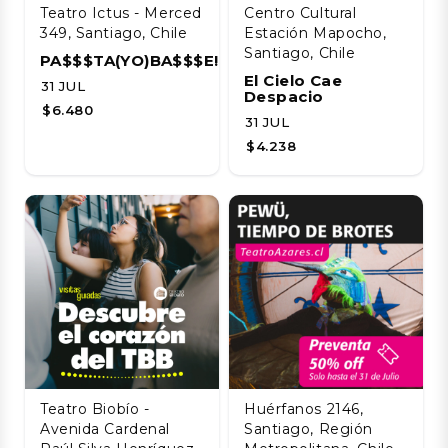
Teatro Ictus - Merced
Centro Cultural
349, Santiago, Chile
Estación Mapocho,
Santiago, Chile
PA$$$TA(YO)BA$$$E!!!!
El Cielo Cae
31 JUL
Despacio
$6.480
31 JUL
$4.238
Teatro Biobío -
Huérfanos 2146,
Avenida Cardenal
Santiago, Región