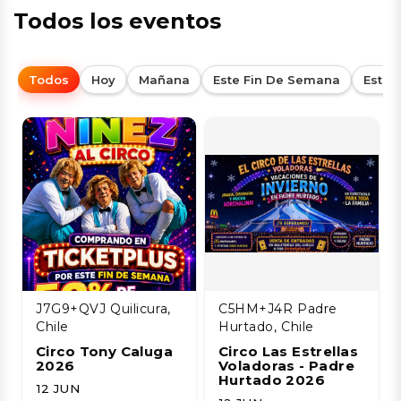
Todos los eventos
Todos
Hoy
Mañana
Este Fin De Semana
Esta
J7G9+QVJ Quilicura,
C5HM+J4R Padre
Chile
Hurtado, Chile
Circo Tony Caluga
Circo Las Estrellas
2026
Voladoras - Padre
Hurtado 2026
12 JUN