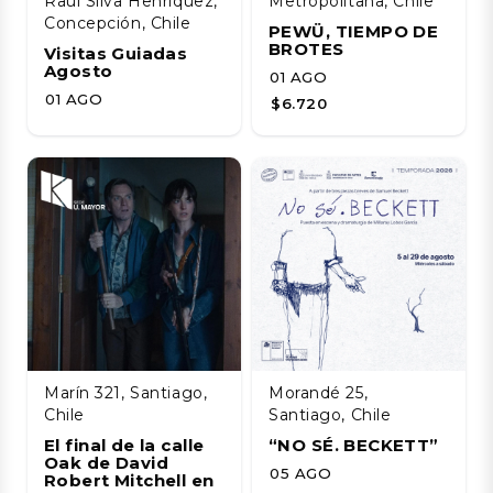
Raúl Silva Henríquez,
Metropolitana, Chile
Concepción, Chile
PEWÜ, TIEMPO DE
BROTES
Visitas Guiadas
Agosto
01 AGO
01 AGO
$6.720
Marín 321, Santiago,
Morandé 25,
Chile
Santiago, Chile
El final de la calle
“NO SÉ. BECKETT”
Oak de David
05 AGO
Robert Mitchell en