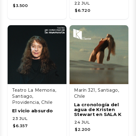
22 JUL
$3.500
$6.720
Teatro La Memoria,
Marín 321, Santiago,
Santiago,
Chile
Providencia, Chile
La cronología del
agua de Kristen
El vicio absurdo
Stewart en SALA K
23 JUL
24 JUL
$6.357
$2.200