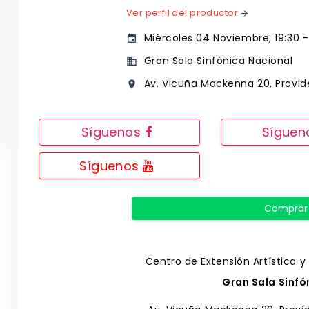
Ver perfil del productor
arrow_forward
Miércoles 04 Noviembre, 19:30 - 
event
Gran Sala Sinfónica Nacional
business
Av. Vicuña Mackenna 20, Provide
place
Síguenos
Sígue
Síguenos
Comprar
Centro de Extensión Artística y
Gran Sala Sinfó