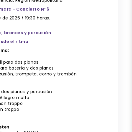
dencia, Región Metropolitana
ámara - Concierto N°6
 de 2026 / 19:30 horas.
, bronces y percusión
sde el ritmo
ama:
ll para dos pianos
ra batería y dos pianos
rcusión, trompeta, corno y trombón
 dos pianos y percusión
 Allegro molto
non troppo
on troppo
etes: