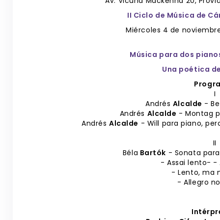
Av. Vicuña Mackenna 20, Provi
II Ciclo de Música de C
Miércoles 4 de noviembre
Música para dos pianos
Una poética de
Progr
I
Andrés
Alcalde
- Be
Andrés
Alcalde
- Montag pa
Andrés
Alcalde
- Will para piano, pe
II
Béla
Bartók
- Sonata para
- Assai lento- -
- Lento, ma 
- Allegro n
Intérpr