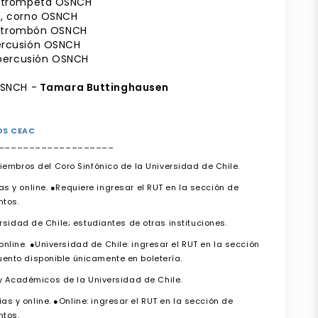
, trompeta OSNCH
a
, corno OSNCH
, trombón OSNCH
ercusión OSNCH
ercusión OSNCH
OSNCH -
Tamara Buttinghausen
OS CEAC
___________________
iembros del Coro Sinfónico de la Universidad de Chile.
s y online. ●Requiere ingresar el RUT en la sección de
tos.
rsidad de Chile; estudiantes de otras instituciones.
nline. ●Universidad de Chile: ingresar el RUT en la sección
ento disponible únicamente en boletería.
 y Académicos de la Universidad de Chile.
s y online. ●Online: ingresar el RUT en la sección de
tos.