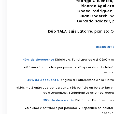
Rodrigo Cifuentes
Ricardo Aguiler
Obeed Rodríguez
Juan Coderch
, p
Gerardo Salazar,
p
Dúo TALA
:
Luis Latorre
, pianista 
DESCUENT
_____________________
40% de descuento
Dirigido a: Funcionarios del CEAC y m
●Máximo 3 entradas por persona. ●Disponible en boletería
descuen
40% de descuento
Dirigido a: Estudiantes de la Unive
●Máximo 2 entradas por persona. ●Disponible en boleterías y o
de descuentos. ●Estudiantes externos: descu
35% de descuento
Dirigido a: Funcionarios
●Máximo 2 entradas por persona. ●Disponible en boletería
descuen