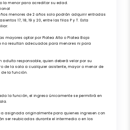
l o la menor para acreditar su edad.
cional
niños menores de 2 años solo podrán adquirir entradas
ntos 17, 18, 19 y 20, entre las filas P y T. Esta
liar.
e
s mayores optar por Platea Alta o Platea Baja
ro no resultan adecuados para menores ni para
adulto responsable, quien deberá velar por su
ro de la sala a cualquier asistente, mayor o menor de
de la función.
a la función, el ingreso únicamente se permitirá en
ala.
aca asignada originalmente para quienes ingresen con
án ser reubicadas durante el intermedio o en los