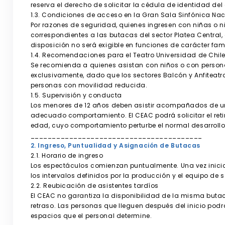
reserva el derecho de solicitar la cédula de identidad de
1.3. Condiciones de acceso en la Gran Sala Sinfónica Na
Por razones de seguridad, quienes ingresen con niñas o 
correspondientes a las butacas del sector Platea Central, asie
disposición no será exigible en funciones de carácter fami
1.4. Recomendaciones para el Teatro Universidad de Chil
Se recomienda a quienes asistan con niños o con persona
exclusivamente, dado que los sectores Balcón y Anfiteat
personas con movilidad reducida.
1.5. Supervisión y conducta
Los menores de 12 años deben asistir acompañados de un 
adecuado comportamiento. El CEAC podrá solicitar el reti
edad, cuyo comportamiento perturbe el normal desarrollo 
________________________________________
2. Ingreso, Puntualidad y Asignación de Butacas
2.1. Horario de ingreso
Los espectáculos comienzan puntualmente. Una vez iniciad
los intervalos definidos por la producción y el equipo de s
2.2. Reubicación de asistentes tardíos
El CEAC no garantiza la disponibilidad de la misma but
retraso. Las personas que lleguen después del inicio podr
espacios que el personal determine.