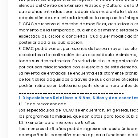
elencos del Centro de Extensión Artística y Cultural de la
que dichas entradas sean adquiridas mediante la ticketera
adquisición de una entrada implica la aceptación íntegra
El CEAC se reserva el derecho de modificar, actualizar o
momento de la temporada, pudiendo asimismo establece
espectáculos, ciclos o conciertos. Cualquier modificaci
posterioridad a su publicación.
El CEAC podrá variar, por razones de fuerza mayor, los e
asociados a la realización de un espectáculo. Asimismo,
todas sus dependencias. En virtud de ello, la organizaci
por causas relacionadas con el ejercicio de este derecho
La reventa de entradas se encuentra estrictamente prohibi
de los tickets adquiridos a través de sus canales oficiale
podrán retirarse en boletería a partir de una hora antes de
________________________________________
1. Disposiciones Relativas a Niñas, Niños y Adolescente
1.1. Edad recomendada
Los espectáculos del CEAC se encuentran, en general, r
los programas familiares, que son aptos para todo públic
1.2. Exención para menores de 5 años
Los menores de 5 años podrán ingresar sin costo única
acompañante, excepción que no aplica a funciones clasi