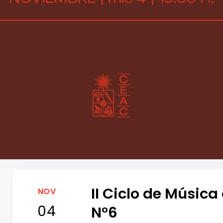
II Ciclo de Músic
NOV
04
N°6