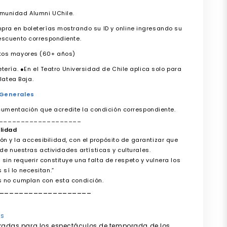
unidad Alumni UChile.
pra en boleterías mostrando su ID y online ingresando su
escuento correspondiente.
tos mayores (60+ años)
ería. ●En el Teatro Universidad de Chile aplica solo para
Platea Baja.
 Generales
cumentación que acredite la condición correspondiente.
___________________
lidad
 y la accesibilidad, con el propósito de garantizar que
e nuestras actividades artísticas y culturales.
sin requerir constituye una falta de respeto y vulnera los
sí lo necesitan.”
 no cumplan con esta condición.
___________________
as
ntradas para los espectáculos de temporada de los