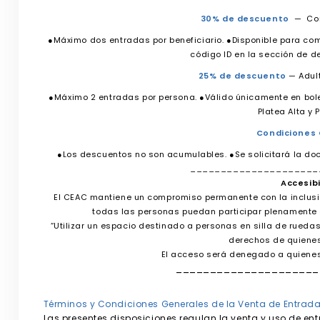
30% de descuento
— Com
●Máximo dos entradas por beneficiario. ●Disponible para com
código ID en la sección de d
25% de descuento
— Adul
●Máximo 2 entradas por persona. ●Válido únicamente en bolet
Platea Alta y 
Condiciones
●Los descuentos no son acumulables. ●Se solicitará la do
_____________________
Accesibi
El CEAC mantiene un compromiso permanente con la inclusión
todas las personas puedan participar plenamente d
“Utilizar un espacio destinado a personas en silla de ruedas 
derechos de quienes 
El acceso será denegado a quienes
_____________________
Términos y Condiciones Generales de la Venta de Entrad
Las presentes disposiciones regulan la venta y uso de e