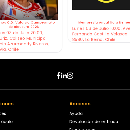
nos C.D. Valdivia Campeonato
Membresía Anual Sala Neme
de clausura 2026
Lunes 06 de Julio 10:00, Av
es 03 de Julio 20:00,
Fernando Castillo Velasco
uriz, Coliseo Municipal
8580, La Reina, Chile
nio Azurmendy Riveros,
via, Chile
ciones
Accesos
tes
Ayuda
táculo
Devolución de entrada
Productores