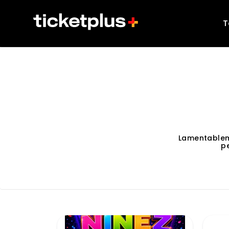
T
Lamentablem
p