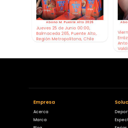
Abono M. Puente Alto 2026
Abo
Jueves 25 de Junio 00:00,
Viern
Balmaceda 265, Puente Alto,
Erráz
Región Metropolitana, Chile
Anto
Valdi
Empresa
Solu
Acerca
Depor
Marca
Espec
Blog
Ferias