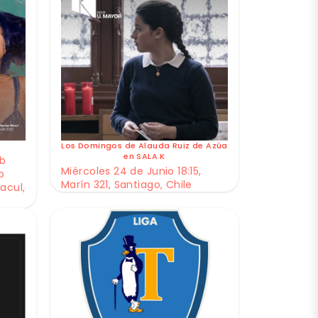
Los Domingos de Alauda Ruiz de Azúa
en SALA K
ub
Miércoles 24 de Junio 18:15,
o
Marín 321, Santiago, Chile
acul,