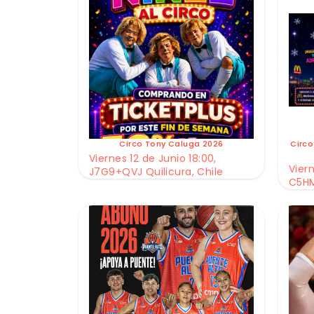
Circo Tony Caluga 2026
Circo
Viernes 12 de Junio 18:00,
Viern
J7G9+QVJ Quilicura, Chile
C5HM