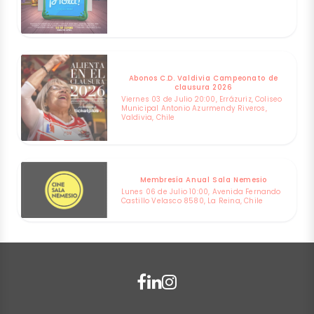
Abonos C.D. Valdivia Campeonato de
clausura 2026
Viernes 03 de Julio 20:00, Errázuriz, Coliseo
Municipal Antonio Azurmendy Riveros,
Valdivia, Chile
Membresía Anual Sala Nemesio
Lunes 06 de Julio 10:00, Avenida Fernando
Castillo Velasco 8580, La Reina, Chile