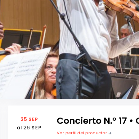
Concierto N.° 17 
25 SEP
al 26 SEP
Ver perfil del productor
arrow_forward