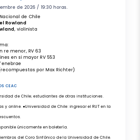
iembre de 2026 / 19:30 horas.
Nacional de Chile
el Rowland
owland
, violinista
ama:
 en re menor, RV 63
lines en si mayor RV 553
 Tenebrae
 (recompuestas por Max Richter)
OS CEAC
rsidad de Chile; estudiantes de otras instituciones.
 y online. ●Universidad de Chile: ingresar el RUT en la
escuentos.
sponible únicamente en boletería.
iembros del Coro Sinfónico de la Universidad de Chile.