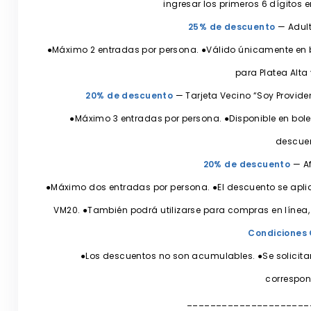
ingresar los primeros 6 dígitos 
25% de descuento
— Adul
●Máximo 2 entradas por persona. ●Válido únicamente en bol
para Platea Alta 
20% de descuento
— Tarjeta Vecino “Soy Provide
●Máximo 3 entradas por persona. ●Disponible en bolet
descue
20% de descuento
— A
●Máximo dos entradas por persona. ●El descuento se aplica
VM20. ●También podrá utilizarse para compras en línea,
Condiciones
●Los descuentos no son acumulables. ●Se solicita
correspon
_____________________