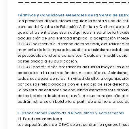
Términos y Condiciones Generales de la Venta de Entr
Las presentes disposiciones regulan la venta y uso de e
elencos del Centro de Extensión Artística y Cultural de la
que dichas entradas sean adquiridas mediante la ticketera
adquisición de una entrada implica la aceptación íntegra
El CEAC se reserva el derecho de modificar, actualizar o
momento de la temporada, pudiendo asimismo establece
espectáculos, ciclos o conciertos. Cualquier modificaci
posterioridad a su publicación.
El CEAC podrá variar, por razones de fuerza mayor, los e
asociados a la realización de un espectáculo. Asimismo,
todas sus dependencias. En virtud de ello, la organizaci
por causas relacionadas con el ejercicio de este derecho
La reventa de entradas se encuentra estrictamente prohibi
de los tickets adquiridos a través de sus canales oficiale
podrán retirarse en boletería a partir de una hora antes de
________________________________________
1. Disposiciones Relativas a Niñas, Niños y Adolescentes
1.1. Edad recomendada
Los espectáculos del CEAC se encuentran, en general, r