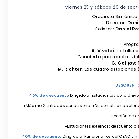
Viernes 25 y sábado 26 de sept
Orquesta Sinfónica 
Director:
Dani
Solistas:
Daniel R
Progr
A. Vivaldi
: La follia
Concierto para cuatro vio
G. Golijov
:
M. Richter
: Las cuatro estaciones
DESCUENT
40% de descuento
Dirigido a: Estudiantes de la Unive
●Máximo 2 entradas por persona. ●Disponible en boleterías
sección de d
●Estudiantes externos: descuento di
40% de descuento
Dirigido a: Funcionarios del CEAC y m