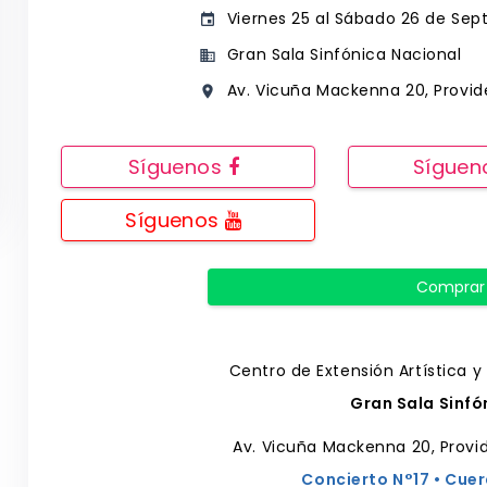
Viernes 25 al Sábado 26 de Sept
event
Gran Sala Sinfónica Nacional
business
Av. Vicuña Mackenna 20, Provide
place
Síguenos
Sígue
Síguenos
Comprar
Centro de Extensión Artística y
Gran Sala Sinfó
Av. Vicuña Mackenna 20, Provi
Concierto N°17 • Cu