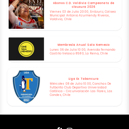
Abonos C.D. Valdivia Campeonato de
clausura 2026
Viernes 03 de Julio 20:00, Errázuriz, Coliseo
Municipal Antonio Azurmendy Riveros,
Valdivia, Chile
Membresía Anual Sala Nemesio
Lunes 06 de Julio 10:00, Avenida Fernando
Castillo Velasco 8580, La Reina, Chile
Liga Ex Tabancura
Miércoles 08 de Julio 10:00, Canchas De
Futbolito Club Deportivo Universidad
Católica - Circunvalación Las Flores, Las
Condes, Chile