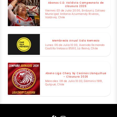
Abonos C.D. Valdivia Campeonato de
clausura 2026
Viernes 03 de Julio 20:00, Errázuriz, Coliseo
Municipal Antonio Azurmendy Riveros,
Valdivia, Chile
Membresía Anual Sala Nemesio
Lunes 06 de Julio 10:00, Avenida Fernando
Castillo Velasco 8580, La Reina, Chile
Abono Liga Chery by Cecinas Llanquihue
- Clausura 2026
Miércoles 08 de Julio 10:00, Géminis 1918,
Quilpué, Chile