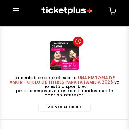
desplegar navegación
access_time
Lamentablemente el evento
UNA HISTORIA DE
AMOR - CICLO DE TÍTERES PARA LA FAMILIA 2026
ya
no está disponible,
pero tenemos eventos relacionados que te
podrian interesar,
VOLVER AL INICIO