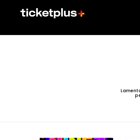
Lament
p