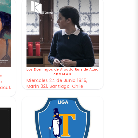
Los Domingos de Alauda Ruiz de Azúa
en SALA K
ub
Miércoles 24 de Junio 18:15,
o
Marín 321, Santiago, Chile
acul,