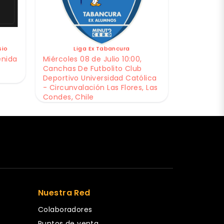
sio
Liga Ex Tabancura
enida
Miércoles 08 de Julio 10:00,
Canchas De Futbolito Club
Deportivo Universidad Católica
- Circunvalación Las Flores, Las
Condes, Chile
Nuestra Red
Colaboradores
Puntos de venta