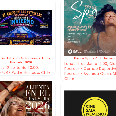
 Las Estrellas Voladoras - Padre
Dia de Spa - Club Recrear
Hurtado 2026
Lunes 15 de Junio 12:00, Cl
es 12 de Junio 20:00,
Recrear - Campo Deportiv
+J4R Padre Hurtado, Chile
Recrear - Avenida Quilin, M
Chile