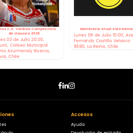
nos C.D. Valdivia Campeonato
Membresía Anual Sala Neme
de clausura 2026
Lunes 06 de Julio 10:00, Av
es 03 de Julio 20:00,
Fernando Castillo Velasco
uriz, Coliseo Municipal
8580, La Reina, Chile
nio Azurmendy Riveros,
via, Chile
ciones
Accesos
tes
Ayuda
táculo
Devolución de entrada