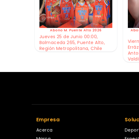
Abono M. Puente Alto 2026
Abo
Jueves 25 de Junio 00:00,
Viern
Balmaceda 265, Puente Alto,
Erráz
Región Metropolitana, Chile
Anto
Valdi
Empresa
Solu
Acerca
Depor
Marca
Espec