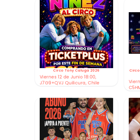
Circo Tony Caluga 2026
Circo
Viernes 12 de Junio 18:00,
Viern
J7G9+QVJ Quilicura, Chile
C5HM