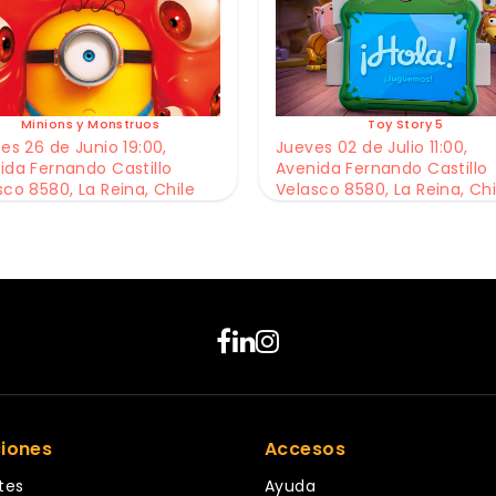
Minions y Monstruos
Toy Story 5
es 26 de Junio 19:00,
Jueves 02 de Julio 11:00,
ida Fernando Castillo
Avenida Fernando Castillo
sco 8580, La Reina, Chile
Velasco 8580, La Reina, Chi
ciones
Accesos
tes
Ayuda