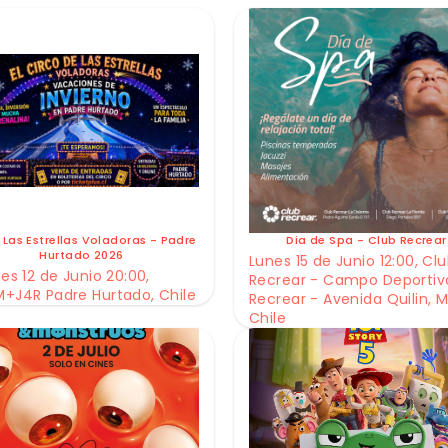
 Las Estrellas Voladoras - Padre
Dia de Spa - Club Recrear
Hurtado 2026
Lunes 15 de Junio 12:00, Cl
es 12 de Junio 20:00,
Recrear - Campo Deportiv
+J4R Padre Hurtado, Chile
Recrear - Avenida Quilin, M
Chile