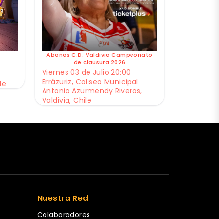
Abonos C.D. Valdivia Campeonato
de clausura 2026
Viernes 03 de Julio 20:00,
Errázuriz, Coliseo Municipal
le
Antonio Azurmendy Riveros,
Valdivia, Chile
Nuestra Red
Colaboradores