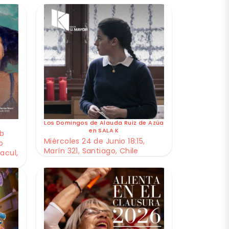
Los Domingos de Alauda Ruiz de Azúa
en SALA K
ub
Miércoles 24 de Junio 18:15,
o
Marín 321, Santiago, Chile
acul,