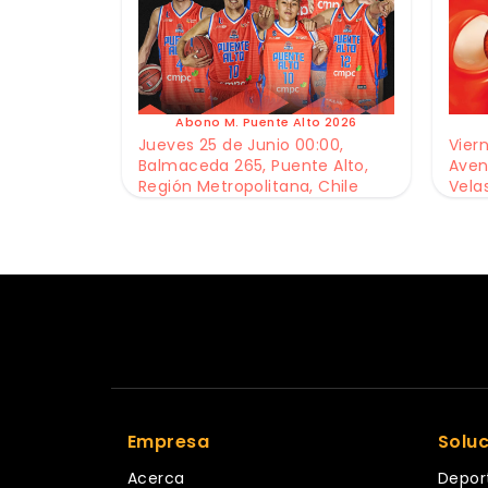
Abono M. Puente Alto 2026
Jueves 25 de Junio 00:00,
Viern
Balmaceda 265, Puente Alto,
Aven
Región Metropolitana, Chile
Vela
Empresa
Solu
Acerca
Depor