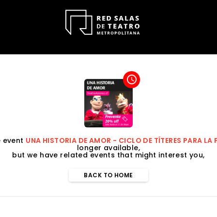
access_time
e event
UNA HISTORIA DE AMOR - CICLO DE TÍTERES PARA LA 
longer available,
but we have related events that might interest you,
BACK TO HOME