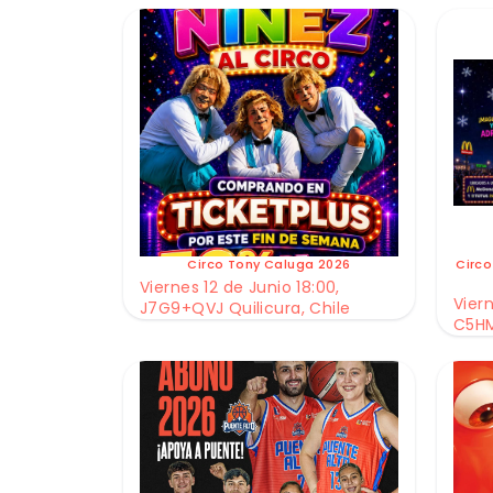
Circo Tony Caluga 2026
Circo
Viernes 12 de Junio 18:00,
Viern
J7G9+QVJ Quilicura, Chile
C5HM