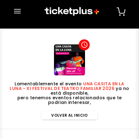
desplegar navegación
access_time
Lamentablemente el evento
UNA CASITA EN LA
LUNA - XI FESTIVAL DE TEATRO FAMILIAR 2026
ya no
está disponible,
pero tenemos eventos relacionados que te
podrian interesar,
VOLVER AL INICIO