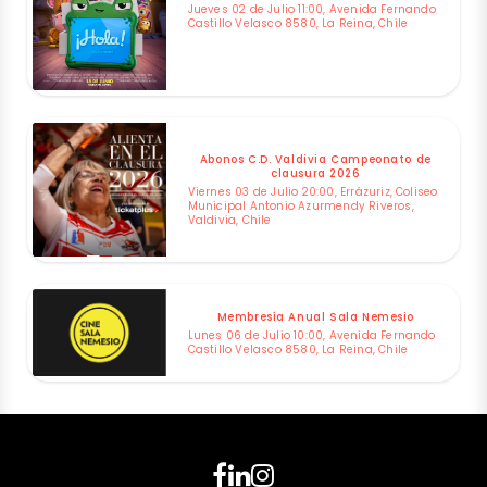
Jueves 02 de Julio 11:00, Avenida Fernando
Castillo Velasco 8580, La Reina, Chile
Abonos C.D. Valdivia Campeonato de
clausura 2026
Viernes 03 de Julio 20:00, Errázuriz, Coliseo
Municipal Antonio Azurmendy Riveros,
Valdivia, Chile
Membresía Anual Sala Nemesio
Lunes 06 de Julio 10:00, Avenida Fernando
Castillo Velasco 8580, La Reina, Chile