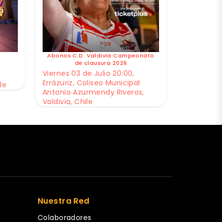
Abonos C.D. Valdivia Campeonato
de clausura 2026
Viernes 03 de Julio 20:00,
Errázuriz, Coliseo Municipal
le
Antonio Azurmendy Riveros,
Valdivia, Chile
Nuestra Red
Colaboradores