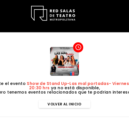
access_time
e el evento
Show de Stand Up-Las mal portadas- Viernes 1
20:30 hrs
ya no está disponible,
ero tenemos eventos relacionados que te podrian interesa
VOLVER AL INICIO