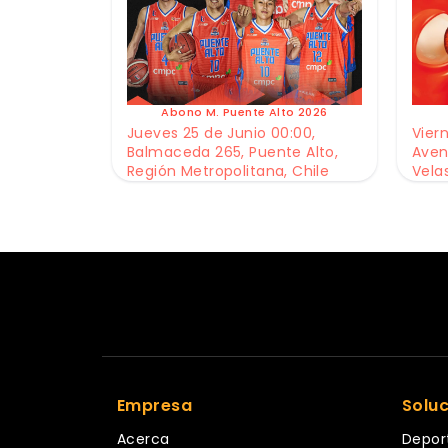
Abono M. Puente Alto 2026
Jueves 25 de Junio 00:00,
Viern
Balmaceda 265, Puente Alto,
Aven
Región Metropolitana, Chile
Vela
Empresa
Solu
Acerca
Depor