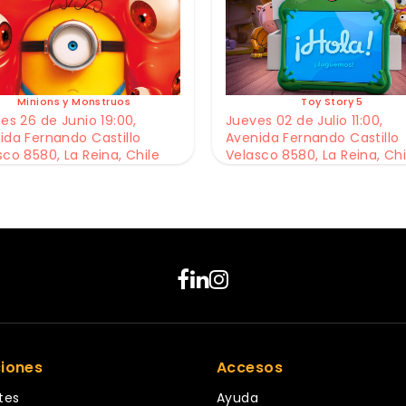
Minions y Monstruos
Toy Story 5
es 26 de Junio 19:00,
Jueves 02 de Julio 11:00,
ida Fernando Castillo
Avenida Fernando Castillo
sco 8580, La Reina, Chile
Velasco 8580, La Reina, Chi
ciones
Accesos
tes
Ayuda