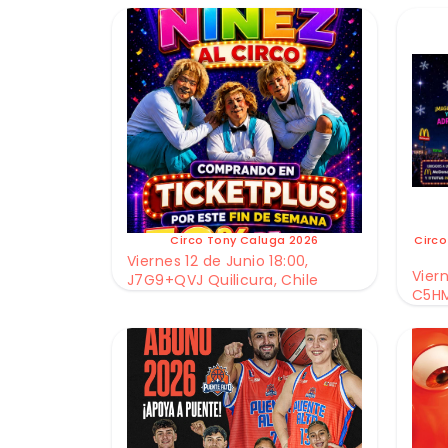
Circo Tony Caluga 2026
Circo
Viernes 12 de Junio 18:00,
Viern
J7G9+QVJ Quilicura, Chile
C5HM