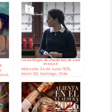
Los Domingos de Alauda Ruiz de Azúa
en SALA K
ub
Miércoles 24 de Junio 18:15,
o
Marín 321, Santiago, Chile
acul,