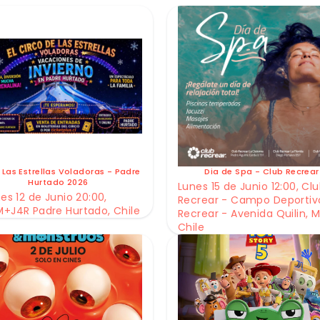
 Las Estrellas Voladoras - Padre
Dia de Spa - Club Recrear
Hurtado 2026
Lunes 15 de Junio 12:00, Cl
es 12 de Junio 20:00,
Recrear - Campo Deportiv
+J4R Padre Hurtado, Chile
Recrear - Avenida Quilin, M
Chile