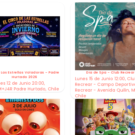
 Las Estrellas Voladoras - Padre
Dia de Spa - Club Recrear
Hurtado 2026
Lunes 15 de Junio 12:00, Cl
es 12 de Junio 20:00,
Recrear - Campo Deportiv
+J4R Padre Hurtado, Chile
Recrear - Avenida Quilin, M
Chile