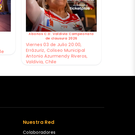
Abonos C.D. Valdivia Campeonato
de clausura 2026
Viernes 03 de Julio 20:00,
Errázuriz, Coliseo Municipal
le
Antonio Azurmendy Riveros,
Valdivia, Chile
Nuestra Red
Colaboradores