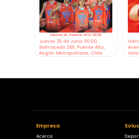
Abono M. Puente Alto 2026
Jueves 25 de Junio 00:00,
Viern
Balmaceda 265, Puente Alto,
Aven
Región Metropolitana, Chile
Vela
Empresa
Solu
Acerca
Depor