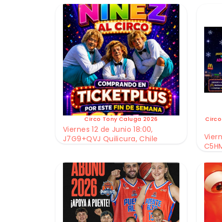
Circo Tony Caluga 2026
Circo
Viernes 12 de Junio 18:00,
Viern
J7G9+QVJ Quilicura, Chile
C5HM