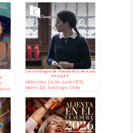
Los Domingos de Alauda Ruiz de Azúa
en SALA K
ub
Miércoles 24 de Junio 18:15,
o
Marín 321, Santiago, Chile
acul,