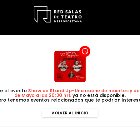
access_time
e el evento
Show de Stand Up-Una noche de muertes y d
de Mayo a las 20:30 hrs
ya no está disponible,
ero tenemos eventos relacionados que te podrian interesa
VOLVER AL INICIO