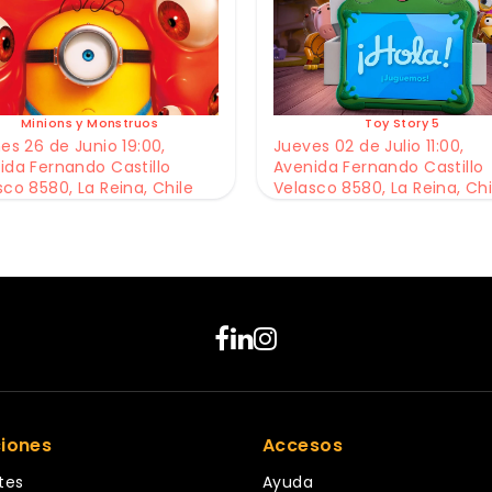
Minions y Monstruos
Toy Story 5
es 26 de Junio 19:00,
Jueves 02 de Julio 11:00,
ida Fernando Castillo
Avenida Fernando Castillo
sco 8580, La Reina, Chile
Velasco 8580, La Reina, Chi
ciones
Accesos
tes
Ayuda