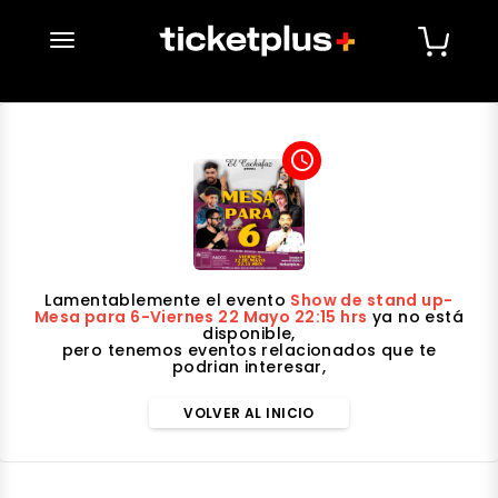
desplegar navegación
access_time
Lamentablemente el evento
Show de stand up-
Mesa para 6-Viernes 22 Mayo 22:15 hrs
ya no está
disponible,
pero tenemos eventos relacionados que te
podrian interesar,
VOLVER AL INICIO