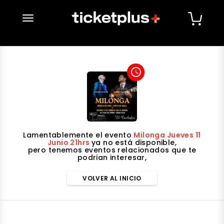
desplegar navegación
access_time
Lamentablemente el evento
Milonga Jueves 11
Junio 21hrs
ya no está disponible,
pero tenemos eventos relacionados que te
podrian interesar,
VOLVER AL INICIO