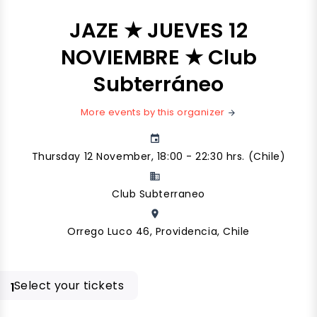
JAZE ★ JUEVES 12
NOVIEMBRE ★ Club
Subterráneo
More events by this organizer
arrow_forward
event
Thursday 12 November, 18:00 - 22:30 hrs. (Chile)
business
Club Subterraneo
place
Orrego Luco 46, Providencia, Chile
Select your tickets
1