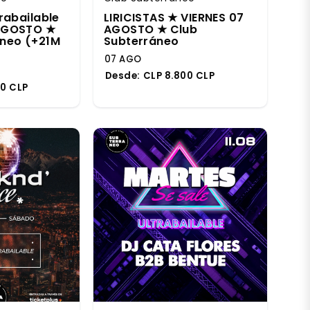
rabailable
LIRICISTAS ★ VIERNES 07
AGOSTO ★
AGOSTO ★ Club
áneo (+21M
Subterráneo
07 AGO
Desde:
CLP 8.800 CLP
00 CLP