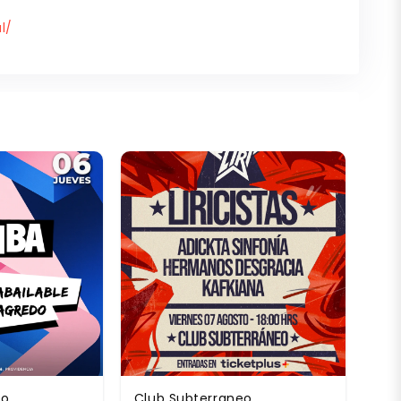
l/
eo
Club Subterraneo