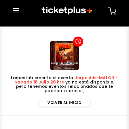
desplegar navegación
access_time
Lamentablemente el evento
Jorge Alís-MALON -
Sábado 18 Julio 20 hrs
ya no está disponible,
pero tenemos eventos relacionados que te
podrian interesar,
VOLVER AL INICIO