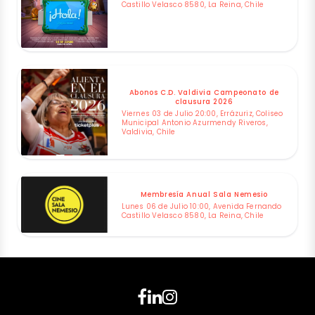
Castillo Velasco 8580, La Reina, Chile
Abonos C.D. Valdivia Campeonato de
clausura 2026
Viernes 03 de Julio 20:00, Errázuriz, Coliseo
Municipal Antonio Azurmendy Riveros,
Valdivia, Chile
Membresía Anual Sala Nemesio
Lunes 06 de Julio 10:00, Avenida Fernando
Castillo Velasco 8580, La Reina, Chile