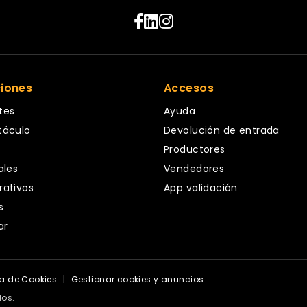
ciones
Accesos
tes
Ayuda
táculo
Devolución de entrada
Productores
ales
Vendedores
rativos
App validación
s
ar
ca de Cookies
|
Gestionar cookies y anuncios
dos.