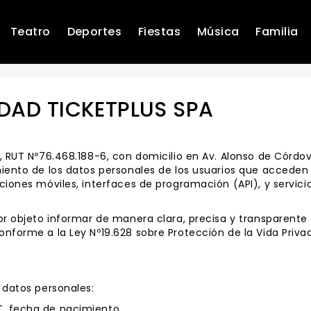
Teatro
Deportes
Fiestas
Música
Familia
IDAD TICKETPLUS SPA
), RUT Nº76.468.188-6, con domicilio en Av. Alonso de Córdo
iento de los datos personales de los usuarios que acceden y
ciones móviles, interfaces de programación (API), y servici
por objeto informar de manera clara, precisa y transparent
onforme a la Ley Nº19.628 sobre Protección de la Vida Priva
s datos personales:
T, fecha de nacimiento.