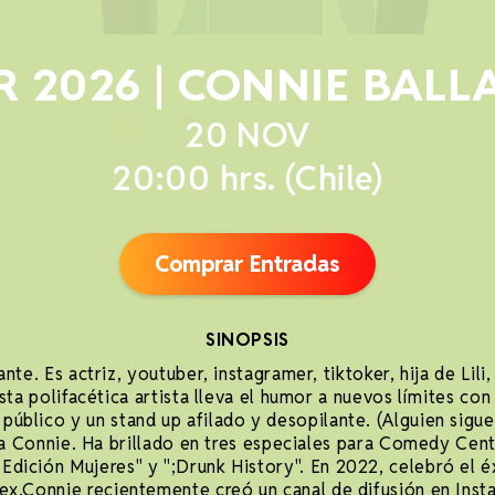
 2026 | CONNIE BALL
20 NOV
20:00 hrs. (Chile)
Comprar Entradas
SINOPSIS
nte. Es actriz, youtuber, instagramer, tiktoker, hija de Li
sta polifacética artista lleva el humor a nuevos límites co
 público y un stand up afilado y desopilante. (Alguien sigu
a Connie. Ha brillado en tres especiales para Comedy Cent
 Edición Mujeres" y ";Drunk History". En 2022, celebró el é
Rex.Connie recientemente creó un canal de difusión en Ins