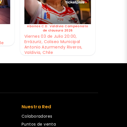
Abonos C.D. Valdivia Campeonato
de clausura 2026
Viernes 03 de Julio 20:00,
Errázuriz, Coliseo Municipal
le
Antonio Azurmendy Riveros,
Valdivia, Chile
Nuestra Red
Colaboradores
Puntos de venta