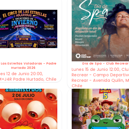
 Las Estrellas Voladoras - Padre
Dia de Spa - Club Recrear
Hurtado 2026
Lunes 15 de Junio 12:00, Cl
es 12 de Junio 20:00,
Recrear - Campo Deportiv
+J4R Padre Hurtado, Chile
Recrear - Avenida Quilin, M
Chile