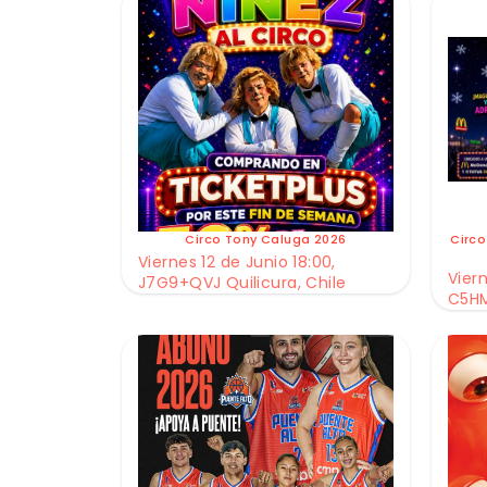
Circo Tony Caluga 2026
Circo
Viernes 12 de Junio 18:00,
Viern
J7G9+QVJ Quilicura, Chile
C5HM