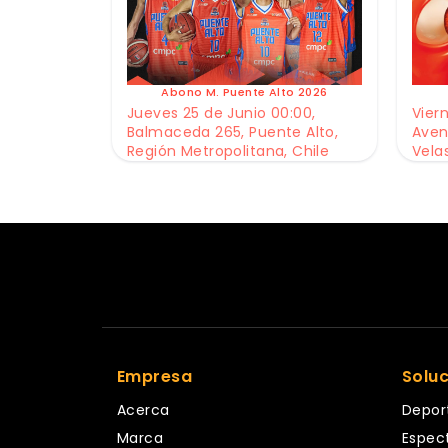
Abono M. Puente Alto 2026
Jueves 25 de Junio 00:00,
Viern
Balmaceda 265, Puente Alto,
Aven
Región Metropolitana, Chile
Vela
Empresa
Solu
Acerca
Depor
Marca
Espec