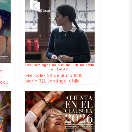
Los Domingos de Alauda Ruiz de Azúa
en SALA K
ub
Miércoles 24 de Junio 18:15,
o
Marín 321, Santiago, Chile
acul,