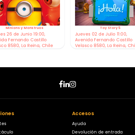
Minions y Monstruos
Toy Story 5
es 26 de Junio 19:00,
Jueves 02 de Julio 11:00,
ida Fernando Castillo
Avenida Fernando Castillo
sco 8580, La Reina, Chile
Velasco 8580, La Reina, Chi
ciones
Accesos
tes
Ayuda
táculo
Devolución de entrada