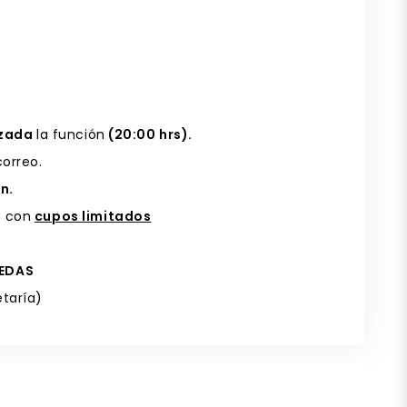
zada
la función
(20:00 hrs).
correo.
n.
n con
cupos limitados
UEDAS
taría)