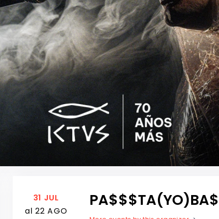
PA$$$TA(YO)BA$$
31 JUL
al 22 AGO