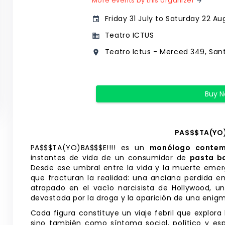
More events by this organizer
arrow_forward
Friday 31 July to Saturday 22 Au
event
Teatro ICTUS
business
Teatro Ictus - Merced 349, Sant
place
Buy 
PA$$$TA(YO)
PA$$$TA(YO)BA$$$E!!!! es un
monólogo conte
instantes de vida de un consumidor de
pasta b
Desde ese umbral entre la vida y la muerte emerg
que fracturan la realidad: una anciana perdida en
atrapado en el vacío narcisista de Hollywood, 
devastada por la droga y la aparición de una enigm
Cada figura constituye un viaje febril que explora
sino también como síntoma social, político y es