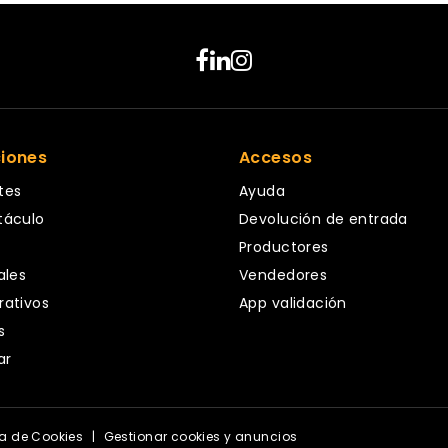
ciones
Accesos
tes
Ayuda
táculo
Devolución de entrada
Productores
ales
Vendedores
rativos
App validación
s
ar
ca de Cookies
|
Gestionar cookies y anuncios