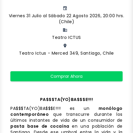
event
Viernes 31 Julio al Sábado 22 Agosto 2026, 20:00 hrs.
(Chile)
business
Teatro ICTUS
place
Teatro Ictus - Merced 349, Santiago, Chile
Comprar Ahora
PA$$$TA(YO)BA$$$E!!!!
PA$$$TA(YO)BA$$$E!!!! es un
monólogo
contemporáneo
que transcurre durante los
últimos instantes de vida de un consumidor de
pasta base de cocaína
en una población de
Santiago. Desde ese umbral entre la vida y la