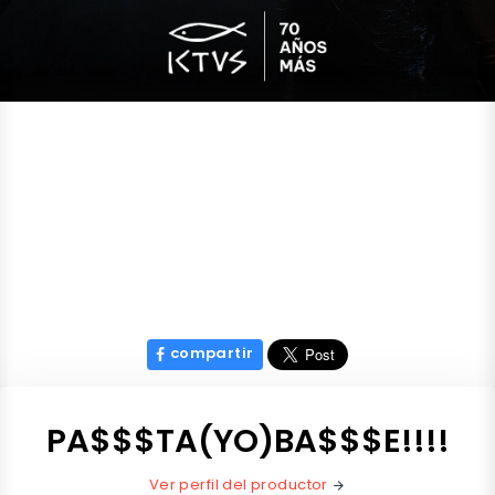
compartir
PA$$$TA(YO)BA$$$E!!!!
Ver perfil del productor
arrow_forward