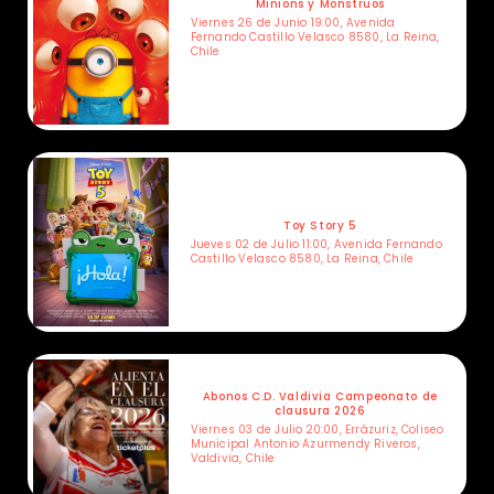
Minions y Monstruos
Viernes 26 de Junio 19:00, Avenida
Fernando Castillo Velasco 8580, La Reina,
Chile
Toy Story 5
Jueves 02 de Julio 11:00, Avenida Fernando
Castillo Velasco 8580, La Reina, Chile
Abonos C.D. Valdivia Campeonato de
clausura 2026
Viernes 03 de Julio 20:00, Errázuriz, Coliseo
Municipal Antonio Azurmendy Riveros,
Valdivia, Chile