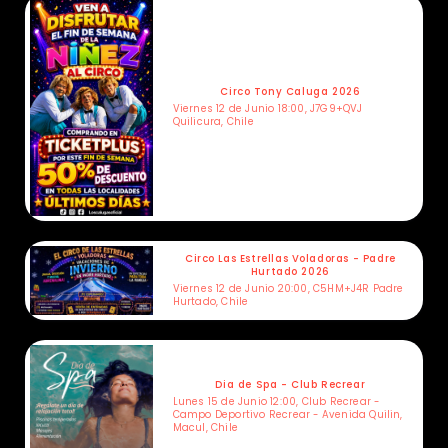
Circo Tony Caluga 2026
Viernes 12 de Junio 18:00, J7G9+QVJ
Quilicura, Chile
Circo Las Estrellas Voladoras - Padre
Hurtado 2026
Viernes 12 de Junio 20:00, C5HM+J4R Padre
Hurtado, Chile
Dia de Spa - Club Recrear
Lunes 15 de Junio 12:00, Club Recrear -
Campo Deportivo Recrear - Avenida Quilin,
Macul, Chile