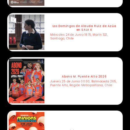
Los Domingos de Alauda Ruiz de Azúa
en SALA K
Miércoles 24 de Junio 18:15, Marín 321,
Santiago, Chile
Abono M. Puente Alto 2026
Jueves 25 de Junio 00:00, Balmaceda 265,
Puente Alto, Región Metropolitana, Chile