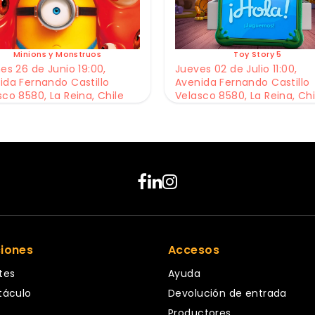
Minions y Monstruos
Toy Story 5
es 26 de Junio 19:00,
Jueves 02 de Julio 11:00,
ida Fernando Castillo
Avenida Fernando Castillo
sco 8580, La Reina, Chile
Velasco 8580, La Reina, Chi
ciones
Accesos
tes
Ayuda
táculo
Devolución de entrada
Productores