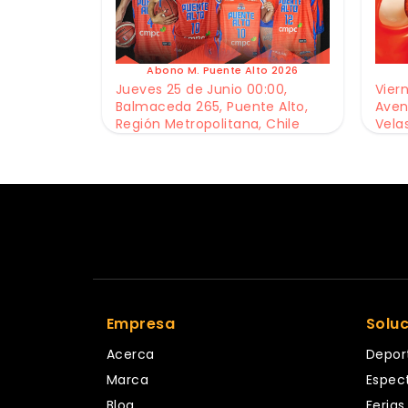
Abono M. Puente Alto 2026
Jueves 25 de Junio 00:00,
Viern
Balmaceda 265, Puente Alto,
Aven
Región Metropolitana, Chile
Vela
Empresa
Solu
Acerca
Depor
Marca
Espec
Blog
Ferias