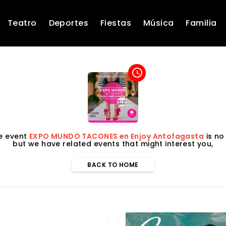
Teatro
Deportes
Fiestas
Música
Familia
access_time
he event
EXPO MUNDO TACONES en Enjoy Antofagasta
is no
but we have related events that might interest you,
BACK TO HOME