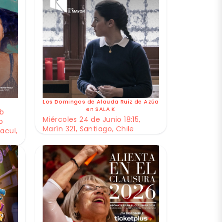
Los Domingos de Alauda Ruiz de Azúa
en SALA K
ub
Miércoles 24 de Junio 18:15,
o
Marín 321, Santiago, Chile
acul,