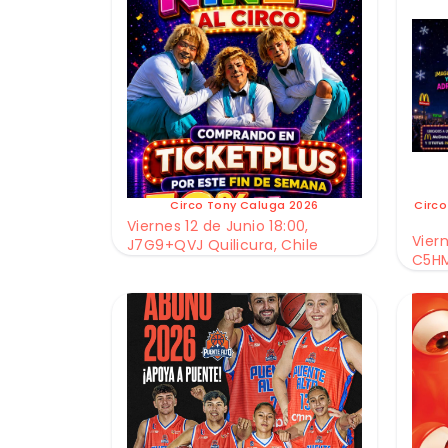
Circo Tony Caluga 2026
Circo
Viernes 12 de Junio 18:00,
Viern
J7G9+QVJ Quilicura, Chile
C5HM