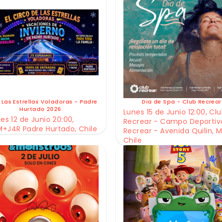
 Las Estrellas Voladoras - Padre
Dia de Spa - Club Recrear
Hurtado 2026
Lunes 15 de Junio 12:00, Cl
es 12 de Junio 20:00,
Recrear - Campo Deportiv
+J4R Padre Hurtado, Chile
Recrear - Avenida Quilin, M
Chile