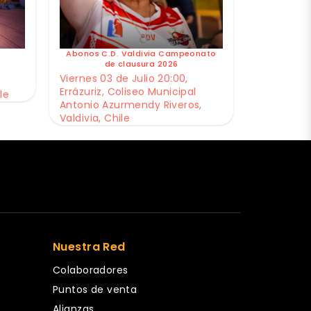
Abonos C.D. Valdivia Campeonato
de clausura 2026
Viernes 03 de Julio 20:00,
Errázuriz, Coliseo Municipal
le
Antonio Azurmendy Riveros,
Valdivia, Chile
Nuestra Red
Colaboradores
Puntos de venta
Alianzas