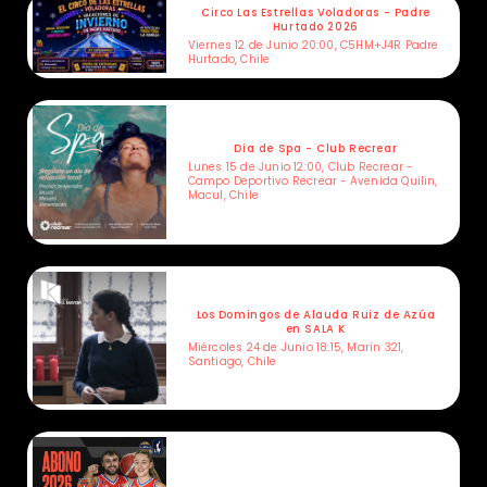
Circo Las Estrellas Voladoras - Padre
Hurtado 2026
Viernes 12 de Junio 20:00, C5HM+J4R Padre
Hurtado, Chile
Dia de Spa - Club Recrear
Lunes 15 de Junio 12:00, Club Recrear -
Campo Deportivo Recrear - Avenida Quilin,
Macul, Chile
Los Domingos de Alauda Ruiz de Azúa
en SALA K
Miércoles 24 de Junio 18:15, Marín 321,
Santiago, Chile