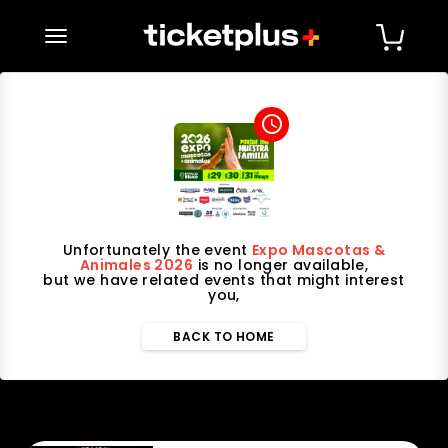
desplegar navegación
access_time
Unfortunately the event
Expo Mascotas &
Animales 2026
is no longer available,
but we have related events that might interest
you,
BACK TO HOME