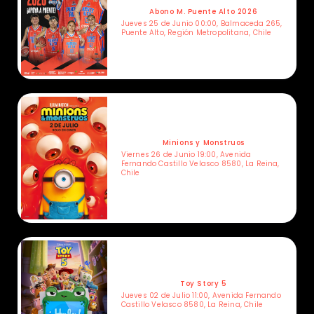
Abono M. Puente Alto 2026
Jueves 25 de Junio 00:00, Balmaceda 265,
Puente Alto, Región Metropolitana, Chile
Minions y Monstruos
Viernes 26 de Junio 19:00, Avenida
Fernando Castillo Velasco 8580, La Reina,
Chile
Toy Story 5
Jueves 02 de Julio 11:00, Avenida Fernando
Castillo Velasco 8580, La Reina, Chile