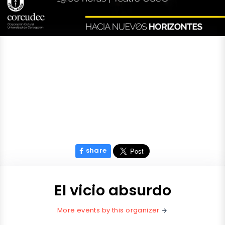
share
El vicio absurdo
More events by this organizer
arrow_forward