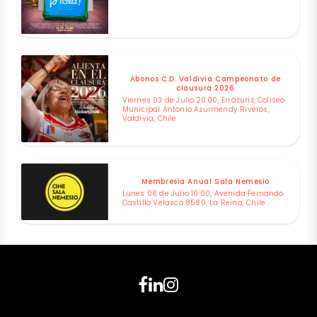
Abonos C.D. Valdivia Campeonato de
clausura 2026
Viernes 03 de Julio 20:00, Errázuriz, Coliseo
Municipal Antonio Azurmendy Riveros,
Valdivia, Chile
Membresía Anual Sala Nemesio
Lunes 06 de Julio 10:00, Avenida Fernando
Castillo Velasco 8580, La Reina, Chile