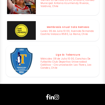
Viernes 03 de Julio 20:00, Errázuriz, Coliseo
Municipal Antonio Azurmendy Riveros,
Valdivia, Chile
Membresía Anual Sala Nemesio
Lunes 06 de Julio 10:00, Avenida Fernando
Castillo Velasco 8580, La Reina, Chile
Liga Ex Tabancura
Miércoles 08 de Julio 10:00, Canchas De
Futbolito Club Deportivo Universidad
Católica - Circunvalación Las Flores, Las
Condes, Chile