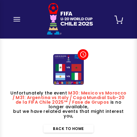
desplegar navegación
access_time
Unfortunately the event
M30: Mexico vs Morocco
/ M31: Argentina vs Italy / Copa Mundial Sub-20
de la FIFA Chile 2025™ / Fase de Grupos
is no
longer available,
but we have related events that might interest
you,
BACK TO HOME