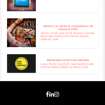
Abonos C.D. Valdivia Campeonato de
clausura 2026
Viernes 03 de Julio 20:00, Errázuriz, Coliseo
Municipal Antonio Azurmendy Riveros,
Valdivia, Chile
Membresía Anual Sala Nemesio
Lunes 06 de Julio 10:00, Avenida Fernando
Castillo Velasco 8580, La Reina, Chile