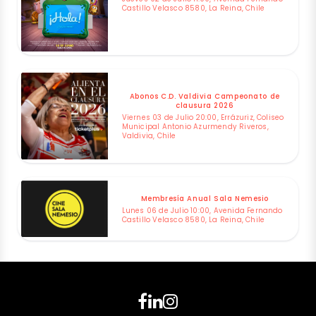
Castillo Velasco 8580, La Reina, Chile
Abonos C.D. Valdivia Campeonato de
clausura 2026
Viernes 03 de Julio 20:00, Errázuriz, Coliseo
Municipal Antonio Azurmendy Riveros,
Valdivia, Chile
Membresía Anual Sala Nemesio
Lunes 06 de Julio 10:00, Avenida Fernando
Castillo Velasco 8580, La Reina, Chile