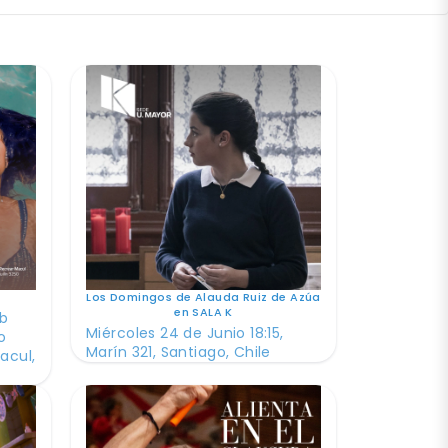
Los Domingos de Alauda Ruiz de Azúa
en SALA K
ub
Miércoles 24 de Junio 18:15,
o
Marín 321, Santiago, Chile
acul,