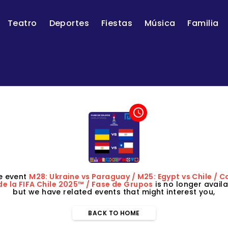
Teatro
Deportes
Fiestas
Música
Familia
access_time
e event
M28: Ukraine vs Paraguay / M25: Egypt vs Chile / 
de la FIFA Chile 2025™ / Fase de Grupos
is no longer availa
but we have related events that might interest you,
BACK TO HOME