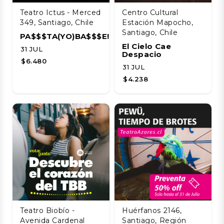
Teatro Ictus - Merced
Centro Cultural
349, Santiago, Chile
Estación Mapocho,
Santiago, Chile
PA$$$TA(YO)BA$$$E!!!!
El Cielo Cae
31 JUL
Despacio
$6.480
31 JUL
$4.238
Teatro Biobío -
Huérfanos 2146,
Avenida Cardenal
Santiago, Región