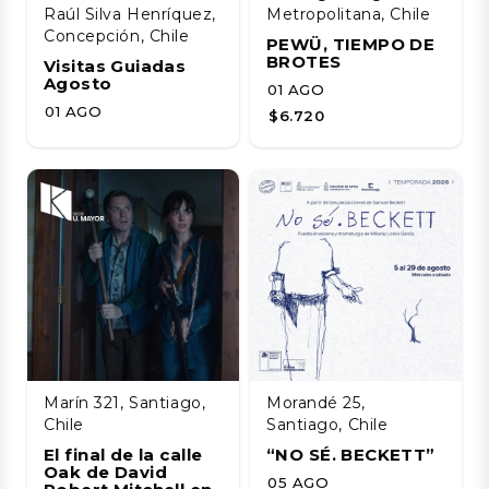
Raúl Silva Henríquez,
Metropolitana, Chile
Concepción, Chile
PEWÜ, TIEMPO DE
BROTES
Visitas Guiadas
Agosto
01 AGO
01 AGO
$6.720
Marín 321, Santiago,
Morandé 25,
Chile
Santiago, Chile
El final de la calle
“NO SÉ. BECKETT”
Oak de David
05 AGO