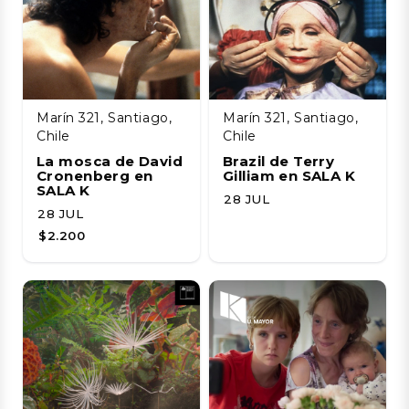
Marín 321, Santiago,
Marín 321, Santiago,
Chile
Chile
La mosca de David
Brazil de Terry
Cronenberg en
Gilliam en SALA K
SALA K
28 JUL
28 JUL
$2.200