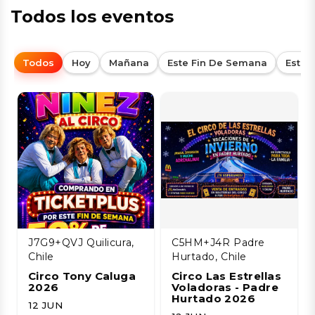
Todos los eventos
Todos
Hoy
Mañana
Este Fin De Semana
Esta
J7G9+QVJ Quilicura,
C5HM+J4R Padre
Chile
Hurtado, Chile
Circo Tony Caluga
Circo Las Estrellas
2026
Voladoras - Padre
Hurtado 2026
12 JUN