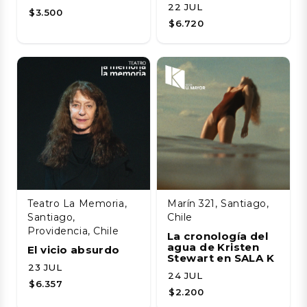
22 JUL
$3.500
$6.720
Teatro La Memoria,
Marín 321, Santiago,
Santiago,
Chile
Providencia, Chile
La cronología del
agua de Kristen
El vicio absurdo
Stewart en SALA K
23 JUL
24 JUL
$6.357
$2.200