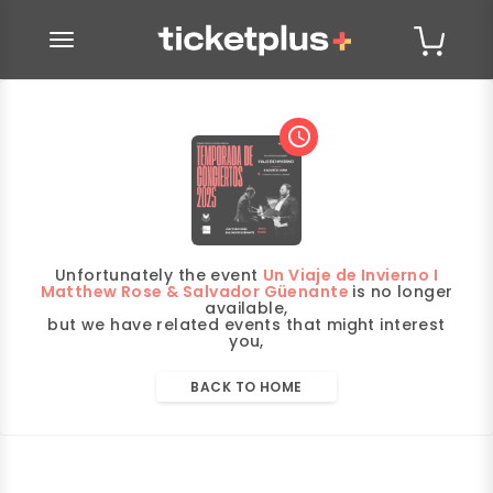
desplegar navegación
access_time
Unfortunately the event
Un Viaje de Invierno I
Matthew Rose & Salvador Güenante
is no longer
available,
but we have related events that might interest
you,
BACK TO HOME