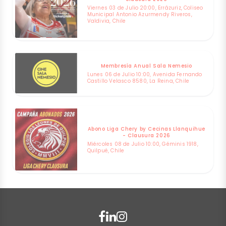
Viernes 03 de Julio 20:00, Errázuriz, Coliseo
Municipal Antonio Azurmendy Riveros,
Valdivia, Chile
Membresía Anual Sala Nemesio
Lunes 06 de Julio 10:00, Avenida Fernando
Castillo Velasco 8580, La Reina, Chile
Abono Liga Chery by Cecinas Llanquihue
- Clausura 2026
Miércoles 08 de Julio 10:00, Géminis 1918,
Quilpué, Chile