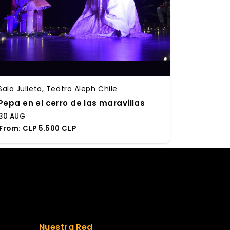
Sala Julieta, Teatro Aleph Chile
Pepa en el cerro de las maravillas
30 AUG
From:
CLP 5.500 CLP
Nuestra Red