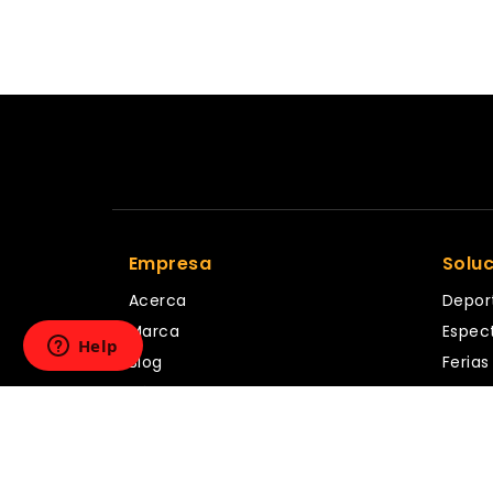
Empresa
Solu
Acerca
Depor
Marca
Espec
Blog
Ferias
Términos y condiciones
Festiv
Política de privacidad
Corpo
Fiesta
Famili