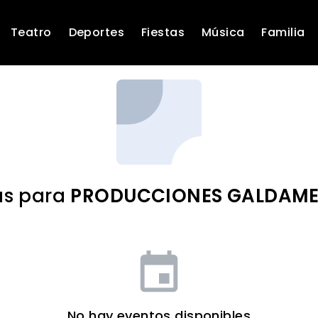
Teatro
Deportes
Fiestas
Música
Familia
as para
PRODUCCIONES GALDAME
event
No hay eventos disponibles