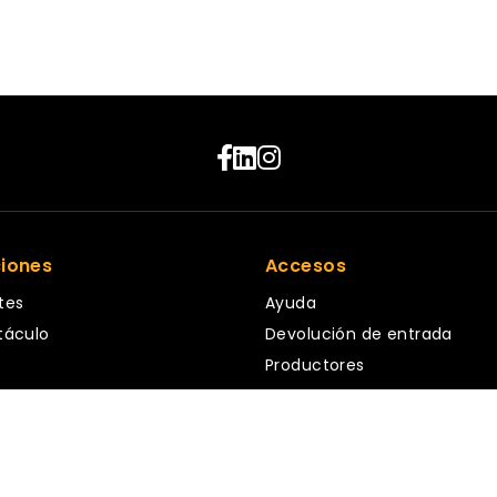
ciones
Accesos
tes
Ayuda
táculo
Devolución de entrada
Productores
ales
Vendedores
rativos
App validación
s
ar