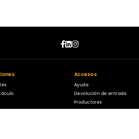
ciones
Accesos
tes
Ayuda
táculo
Devolución de entrada
Productores
ales
Vendedores
rativos
App validación
s
ar