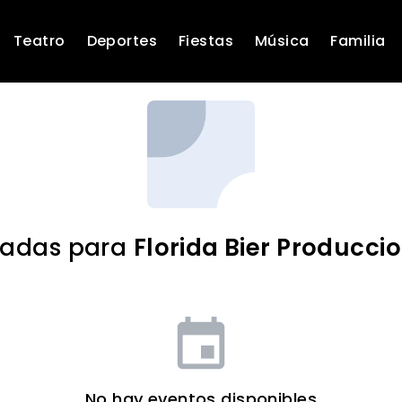
Teatro
Deportes
Fiestas
Música
Familia
radas para
Florida Bier Producci
event
No hay eventos disponibles