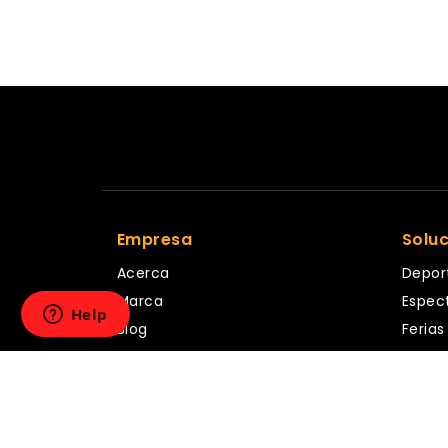
Empresa
Solu
Acerca
Depor
Marca
Espec
Blog
Ferias
Términos y condiciones
Festiv
Política de privacidad
Corpo
Fiesta
Famili