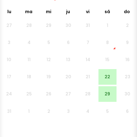
lu
ma
mi
ju
vi
sá
do
27
28
29
30
31
1
2
3
4
5
6
7
8
9
10
11
12
13
14
15
16
17
18
19
20
21
22
23
24
25
26
27
28
29
30
31
1
2
3
4
5
6