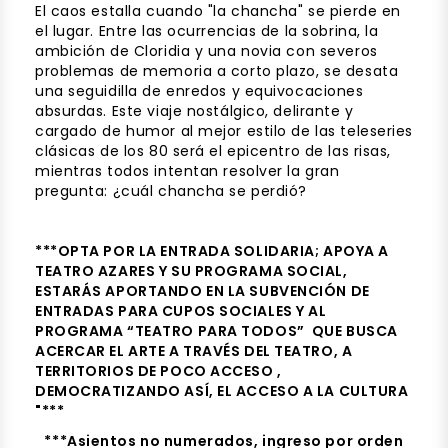
El caos estalla cuando "la chancha" se pierde en
el lugar. Entre las ocurrencias de la sobrina, la
ambición de Cloridia y una novia con severos
problemas de memoria a corto plazo, se desata
una seguidilla de enredos y equivocaciones
absurdas. Este viaje nostálgico, delirante y
cargado de humor al mejor estilo de las teleseries
clásicas de los 80 será el epicentro de las risas,
mientras todos intentan resolver la gran
pregunta: ¿cuál chancha se perdió?
***OPTA POR LA ENTRADA SOLIDARIA; APOYA A
TEATRO AZARES Y SU PROGRAMA SOCIAL,
ESTARÁS APORTANDO EN LA SUBVENCIÓN DE
ENTRADAS PARA CUPOS SOCIALES Y AL
PROGRAMA “TEATRO PARA TODOS” QUE BUSCA
ACERCAR EL ARTE A TRAVÉS DEL TEATRO, A
TERRITORIOS DE POCO ACCESO ,
DEMOCRATIZANDO ASÍ, EL ACCESO A LA CULTURA
"***
***Asientos no numerados, ingreso por orden