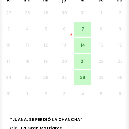
lu
ma
mi
ju
vi
sá
do
27
28
29
30
31
1
2
3
4
5
6
7
8
9
10
11
12
13
14
15
16
17
18
19
20
21
22
23
24
25
26
27
28
29
30
31
1
2
3
4
5
6
“JUANA, SE PERDIÓ LA CHANCHA”
Cia. La Gran Matriarca