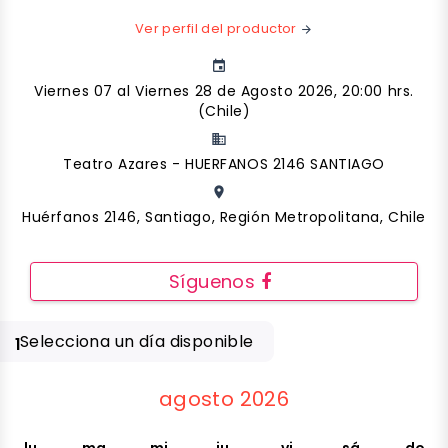
Ver perfil del productor
arrow_forward
event
Viernes 07 al Viernes 28 de Agosto 2026, 20:00 hrs.
(Chile)
business
Teatro Azares - HUERFANOS 2146 SANTIAGO
place
Huérfanos 2146, Santiago, Región Metropolitana, Chile
Síguenos
Selecciona un día disponible
1
agosto 2026