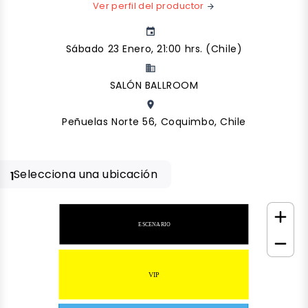
Ver perfil del productor
arrow_forward
event
Sábado 23 Enero, 21:00 hrs. (Chile)
business
SALÓN BALLROOM
place
Peñuelas Norte 56, Coquimbo, Chile
Selecciona una ubicación
1
ESCENARIO
VIP