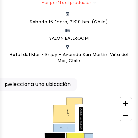
Ver perfil del productor
arrow_forward
event
Sábado 16 Enero, 21:00 hrs. (Chile)
business
SALÓN BALLROOM
place
Hotel del Mar - Enjoy - Avenida San Martín, Viña del
Mar, Chile
Selecciona una ubicación
1
SECTOR IZQUIERDO
Golden
Diamante