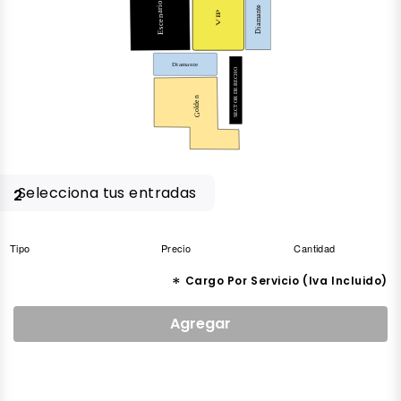
Escenario
Diamante
VIP
Diamante
SECTOR DERECHO
Golden
Selecciona tus entradas
2
Tipo
Precio
Cantidad
*
Cargo Por Servicio (Iva Incluido)
Agregar