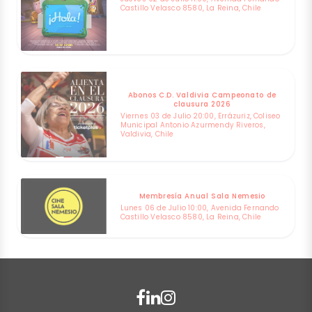
Castillo Velasco 8580, La Reina, Chile
Abonos C.D. Valdivia Campeonato de
clausura 2026
Viernes 03 de Julio 20:00, Errázuriz, Coliseo
Municipal Antonio Azurmendy Riveros,
Valdivia, Chile
Membresía Anual Sala Nemesio
Lunes 06 de Julio 10:00, Avenida Fernando
Castillo Velasco 8580, La Reina, Chile