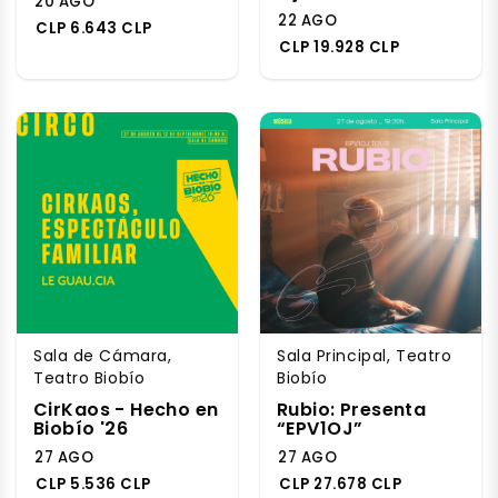
20 AGO
22 AGO
CLP 6.643 CLP
CLP 19.928 CLP
Sala de Cámara,
Sala Principal, Teatro
Teatro Biobío
Biobío
CirKaos - Hecho en
Rubio: Presenta
Biobío '26
“EPV1OJ”
27 AGO
27 AGO
CLP 5.536 CLP
CLP 27.678 CLP