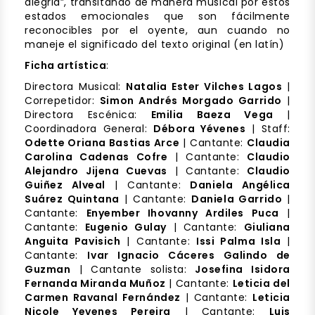
alegria”, transitando de manera musical por estos
estados emocionales que son fácilmente
reconocibles por el oyente, aun cuando no
maneje el significado del texto original (en latín)
Ficha artística
:
Directora Musical:
Natalia Ester Vilches Lagos
|
Correpetidor:
Simon Andrés Morgado Garrido
|
Directora Escénica:
Emilia Baeza Vega
|
Coordinadora General:
Débora Yévenes
| Staff:
Odette Oriana Bastias Arce
| Cantante:
Claudia
Carolina Cadenas Cofre
| Cantante:
Claudio
Alejandro Jijena Cuevas
| Cantante:
Claudio
Guiñez Alveal
| Cantante:
Daniela Angélica
Suárez Quintana
| Cantante:
Daniela Garrido
|
Cantante:
Enyember Ihovanny Ardiles Puca
|
Cantante:
Eugenio Gulay
| Cantante:
Giuliana
Anguita Pavisich
| Cantante:
Issi Palma Isla
|
Cantante:
Ivar Ignacio Cáceres Galindo de
Guzman
| Cantante solista:
Josefina Isidora
Fernanda Miranda Muñoz
| Cantante:
Leticia del
Carmen Ravanal Fernández
| Cantante:
Leticia
Nicole Yevenes Pereira
| Cantante:
Luis