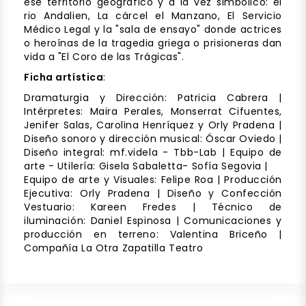
ese territorio geográfico y a la vez simbólico: el
rio Andalien, La cárcel el Manzano, El Servicio
Médico Legal y la "sala de ensayo" donde actrices
o heroínas de la tragedia griega o prisioneras dan
vida a "El Coro de las Trágicas".
Ficha artística
:
Dramaturgia y Dirección: Patricia Cabrera |
Intérpretes: Maira Perales, Monserrat Cifuentes,
Jenifer Salas, Carolina Henríquez y Orly Pradena |
Diseño sonoro y dirección musical: Óscar Oviedo |
Diseño integral: mf.videla - Tbb-Lab | ⁠Equipo de
arte - Utilería: Gisela Sabaletta- Sofía Segovia |
Equipo de arte y Visuales: Felipe Roa | Producción
Ejecutiva: Orly Pradena | Diseño y Confección
Vestuario: Kareen Fredes | Técnico de
iluminación: Daniel Espinosa | Comunicaciones y
producción en terreno: Valentina Briceño |
Compañía La Otra Zapatilla Teatro