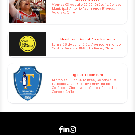
Viernes 03 de Julio 20:00, Errázuriz, Coliseo
Municipal Antonio Azurmendy Riveros,
Valdivia, Chile
Membresía Anual Sala Nemesio
Lunes 06 de Julio 10:00, Avenida Fernando
Castillo Velasco 8580, La Reina, Chile
Liga Ex Tabancura
Miércoles 08 de Julio 10:00, Canchas De
Futbolito Club Deportivo Universidad
Católica - Circunvalación Las Flores, Las
Condes, Chile