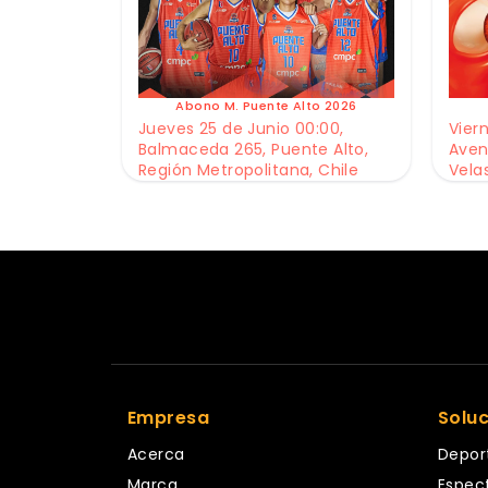
Abono M. Puente Alto 2026
Jueves 25 de Junio 00:00,
Viern
Balmaceda 265, Puente Alto,
Aven
Región Metropolitana, Chile
Vela
Empresa
Solu
Acerca
Depor
Marca
Espec