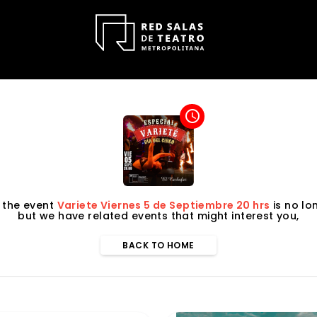
access_time
 the event
Variete Viernes 5 de Septiembre 20 hrs
is no lo
but we have related events that might interest you,
BACK TO HOME