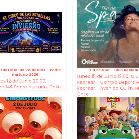
 Las Estrellas Voladoras - Padre
Dia de Spa - Club Recrear
Hurtado 2026
Lunes 15 de Junio 12:00, Cl
es 12 de Junio 20:00,
Recrear - Campo Deportiv
+J4R Padre Hurtado, Chile
Recrear - Avenida Quilin, M
Chile