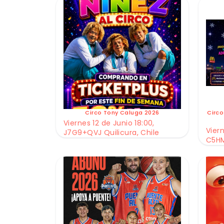
Circo Tony Caluga 2026
Circo
Viernes 12 de Junio 18:00,
Viern
J7G9+QVJ Quilicura, Chile
C5HM