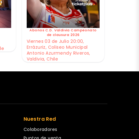
Abonos C.D. Valdivia Campeonato
de clausura 2026
Viernes 03 de Julio 20:00,
Errázuriz, Coliseo Municipal
le
Antonio Azurmendy Riveros,
Valdivia, Chile
Nuestra Red
Colaboradores
Puntos de venta