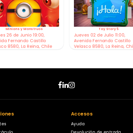
Minions y Monstruos
Toy Story 5
es 26 de Junio 19:00,
Jueves 02 de Julio 11:00,
ida Fernando Castillo
Avenida Fernando Castillo
sco 8580, La Reina, Chile
Velasco 8580, La Reina, Chi
ciones
Accesos
tes
Ayuda
táculo
Devolución de entrada