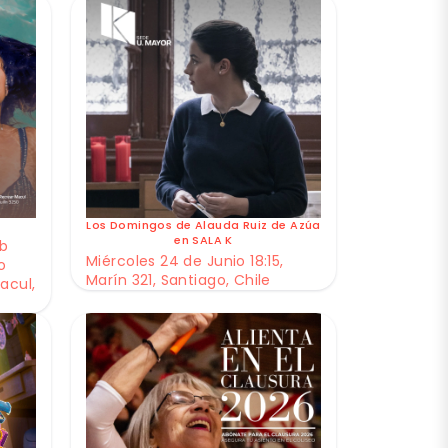
Los Domingos de Alauda Ruiz de Azúa
en SALA K
ub
Miércoles 24 de Junio 18:15,
o
Marín 321, Santiago, Chile
acul,