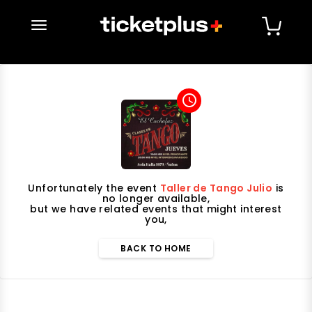
desplegar navegación
access_time
Unfortunately the event
Taller de Tango Julio
is
no longer available,
but we have related events that might interest
you,
BACK TO HOME